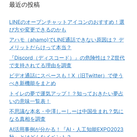
最近の投稿
LINEのオープンチャットアイコンのおすすめ！選
び方や変更できるのかも
アハモ（ahamo)でLINE通話できない原因は？ デ
メリットだらけって本当？
『Discord（ディスコード）』の危険性は？Z世代
で支持されてる理由を調査
ビデオ通話にスペースも！X（旧Twitter）で使う
べき新機能をまとめ
トイレの夢で運気アップ！？知っておきたい夢占
いの意味一覧表！
不思議な本名・中澤しーしーは中国生まれ？気に
なる真相を調査
AI活用事例が分かる！『AI・人工知能EXPO2023
秋』とはどんなイベント？