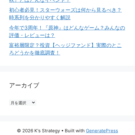
初心者必見！スターウォーズは何から見るべき？
時系列を分かりやすく解説
今年で3周年！『原神』はどんなゲーム？みんなの
評価・レビューは？
富裕層限定？投資【ヘッジファンド】実際のとこ
ろどうかを徹底調査！
アーカイブ
ア
ー
カ
イ
© 2026 K's Strategy
• Built with
GeneratePress
ブ