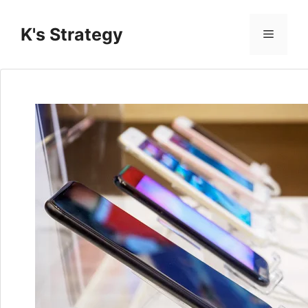
コ
ン
K's Strategy
メ
テ
ン
ニ
ツ
へ
ス
ュ
キ
ッ
ー
プ