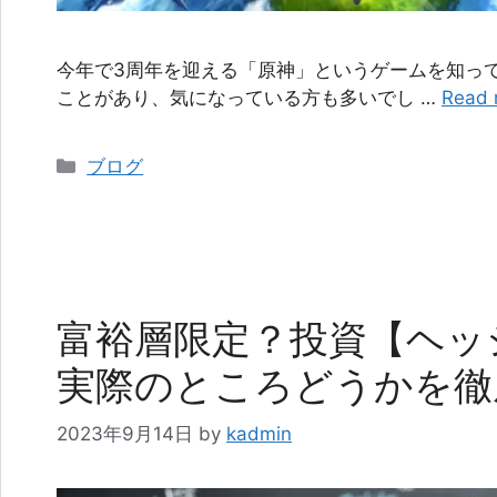
今年で3周年を迎える「原神」というゲームを知っ
ことがあり、気になっている方も多いでし …
Read 
カ
ブログ
テ
ゴ
リ
ー
富裕層限定？投資【ヘッ
実際のところどうかを徹
2023年9月14日
by
kadmin