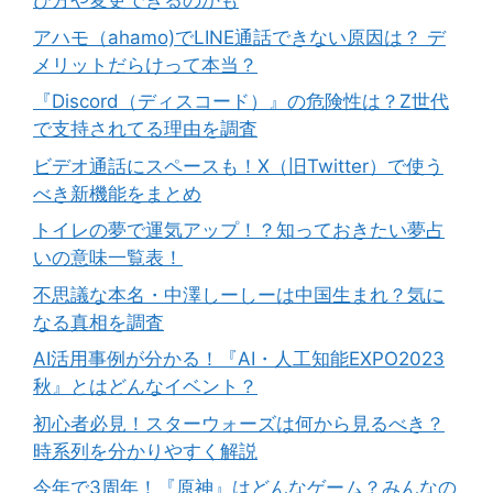
び方や変更できるのかも
アハモ（ahamo)でLINE通話できない原因は？ デ
メリットだらけって本当？
『Discord（ディスコード）』の危険性は？Z世代
で支持されてる理由を調査
ビデオ通話にスペースも！X（旧Twitter）で使う
べき新機能をまとめ
トイレの夢で運気アップ！？知っておきたい夢占
いの意味一覧表！
不思議な本名・中澤しーしーは中国生まれ？気に
なる真相を調査
AI活用事例が分かる！『AI・人工知能EXPO2023
秋』とはどんなイベント？
初心者必見！スターウォーズは何から見るべき？
時系列を分かりやすく解説
今年で3周年！『原神』はどんなゲーム？みんなの