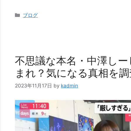
カ
ブログ
テ
ゴ
リ
ー
不思議な本名・中澤しー
まれ？気になる真相を調
2023年11月17日
by
kadmin