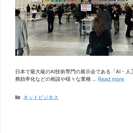
日本で最大級のAI技術専門の展示会である「AI・人工
務効率化などの相談や様々な業種 …
Read more
カ
ネットビジネス
テ
ゴ
リ
ー