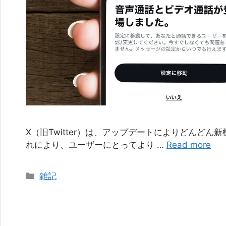
X（旧Twitter）は、アップデートによりどんど
れにより、ユーザーにとってより …
Read more
カ
雑記
テ
ゴ
リ
ー