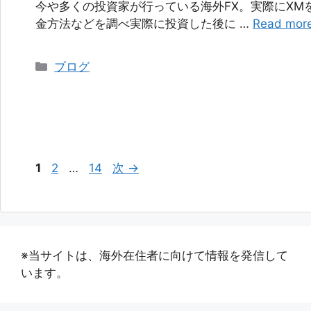
今や多くの投資家が行っている海外FX。実際にXM
金方法などを調べ実際に投資した後に …
Read mor
カ
ブログ
テ
ゴ
リ
ー
ペ
ペ
ペ
1
2
…
14
次
→
ー
ー
ー
ジ
ジ
ジ
※当サイトは、海外在住者に向けて情報を発信して
います。