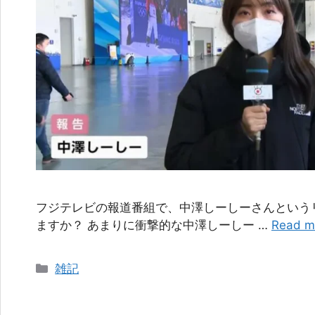
フジテレビの報道番組で、中澤しーしーさんという
ますか？ あまりに衝撃的な中澤しーしー …
Read m
カ
雑記
テ
ゴ