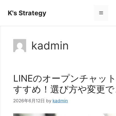
コ
ン
K's Strategy
メ
テ
ン
ニ
ツ
へ
kadmin
ス
ュ
キ
ッ
ー
プ
LINEのオープンチャッ
すすめ！選び方や変更で
2026年6月12日
by
kadmin