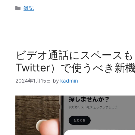
カ
雑記
テ
ゴ
リ
ー
ビデオ通話にスペースも
Twitter）で使うべき
2024年1月15日
by
kadmin