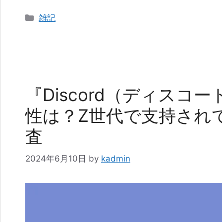
カ
雑記
テ
ゴ
リ
ー
『Discord（ディスコ
性は？Z世代で支持され
査
2024年6月10日
by
kadmin