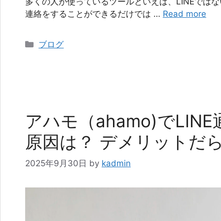
多くの人が使っているツールといえば、LINEではな
連絡をすることができるだけでは …
Read more
カ
ブログ
テ
ゴ
リ
ー
アハモ（ahamo)でLIN
原因は？ デメリットだ
2025年9月30日
by
kadmin