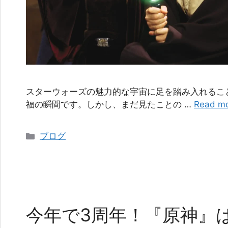
スターウォーズの魅力的な宇宙に足を踏み入れるこ
福の瞬間です。しかし、まだ見たことの …
Read m
カ
ブログ
テ
ゴ
リ
ー
今年で3周年！『原神』