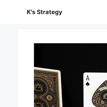
コ
ン
K's Strategy
テ
ン
ツ
へ
ス
キ
ッ
プ