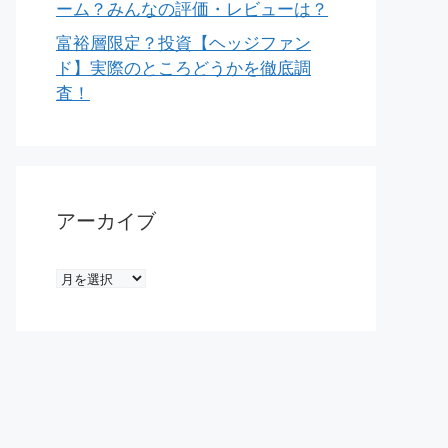
ーム？みんなの評価・レビューは？
富裕層限定？投資【ヘッジファン
ド】実際のところどうかを徹底調
査！
アーカイブ
ア
ー
カ
イ
ブ