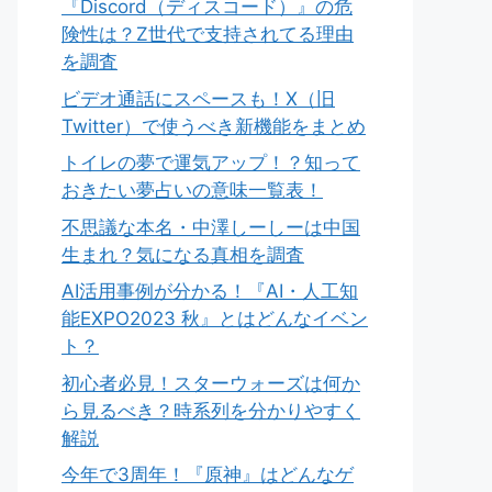
『Discord（ディスコード）』の危
険性は？Z世代で支持されてる理由
を調査
ビデオ通話にスペースも！X（旧
Twitter）で使うべき新機能をまとめ
トイレの夢で運気アップ！？知って
おきたい夢占いの意味一覧表！
不思議な本名・中澤しーしーは中国
生まれ？気になる真相を調査
AI活用事例が分かる！『AI・人工知
能EXPO2023 秋』とはどんなイベン
ト？
初心者必見！スターウォーズは何か
ら見るべき？時系列を分かりやすく
解説
今年で3周年！『原神』はどんなゲ