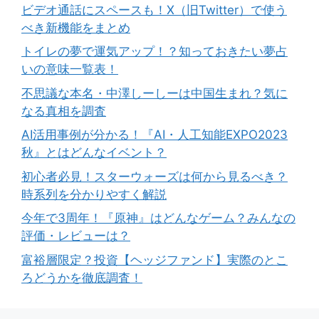
ビデオ通話にスペースも！X（旧Twitter）で使う
べき新機能をまとめ
トイレの夢で運気アップ！？知っておきたい夢占
いの意味一覧表！
不思議な本名・中澤しーしーは中国生まれ？気に
なる真相を調査
AI活用事例が分かる！『AI・人工知能EXPO2023
秋』とはどんなイベント？
初心者必見！スターウォーズは何から見るべき？
時系列を分かりやすく解説
今年で3周年！『原神』はどんなゲーム？みんなの
評価・レビューは？
富裕層限定？投資【ヘッジファンド】実際のとこ
ろどうかを徹底調査！