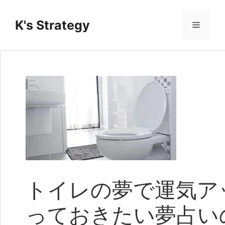
コ
ン
K's Strategy
メ
テ
ン
ニ
ツ
へ
ス
ュ
キ
ッ
ー
プ
トイレの夢で運気ア
っておきたい夢占い