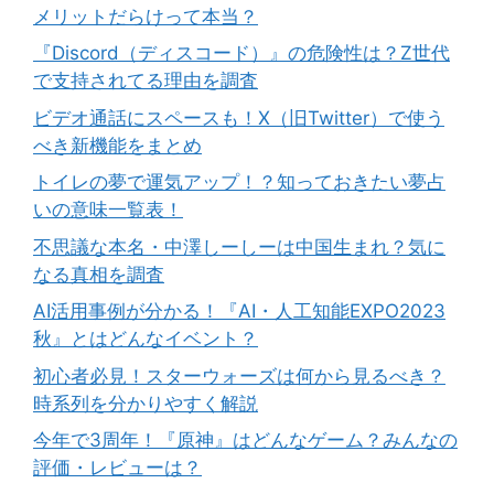
メリットだらけって本当？
『Discord（ディスコード）』の危険性は？Z世代
で支持されてる理由を調査
ビデオ通話にスペースも！X（旧Twitter）で使う
べき新機能をまとめ
トイレの夢で運気アップ！？知っておきたい夢占
いの意味一覧表！
不思議な本名・中澤しーしーは中国生まれ？気に
なる真相を調査
AI活用事例が分かる！『AI・人工知能EXPO2023
秋』とはどんなイベント？
初心者必見！スターウォーズは何から見るべき？
時系列を分かりやすく解説
今年で3周年！『原神』はどんなゲーム？みんなの
評価・レビューは？