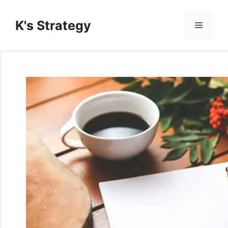
コ
ン
K's Strategy
メ
テ
ン
ニ
ツ
へ
ス
ュ
キ
ッ
ー
プ