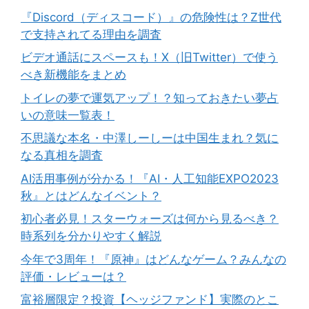
『Discord（ディスコード）』の危険性は？Z世代
で支持されてる理由を調査
ビデオ通話にスペースも！X（旧Twitter）で使う
べき新機能をまとめ
トイレの夢で運気アップ！？知っておきたい夢占
いの意味一覧表！
不思議な本名・中澤しーしーは中国生まれ？気に
なる真相を調査
AI活用事例が分かる！『AI・人工知能EXPO2023
秋』とはどんなイベント？
初心者必見！スターウォーズは何から見るべき？
時系列を分かりやすく解説
今年で3周年！『原神』はどんなゲーム？みんなの
評価・レビューは？
富裕層限定？投資【ヘッジファンド】実際のとこ