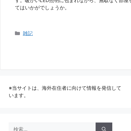
す。暖かいLED照明に包まれながら、無駄なく部屋
てはいかがでしょうか。
カ
雑記
テ
ゴ
リ
ー
※当サイトは、海外在住者に向けて情報を発信して
います。
検