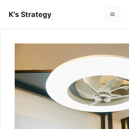
コ
ン
K's Strategy
メ
テ
ン
ニ
ツ
へ
ス
ュ
キ
ッ
ー
プ