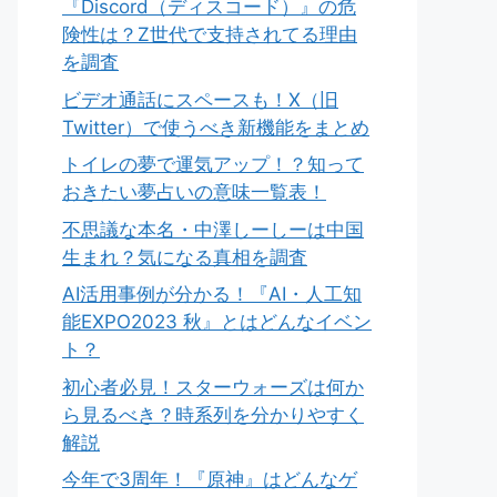
『Discord（ディスコード）』の危
険性は？Z世代で支持されてる理由
を調査
ビデオ通話にスペースも！X（旧
Twitter）で使うべき新機能をまとめ
トイレの夢で運気アップ！？知って
おきたい夢占いの意味一覧表！
不思議な本名・中澤しーしーは中国
生まれ？気になる真相を調査
AI活用事例が分かる！『AI・人工知
能EXPO2023 秋』とはどんなイベン
ト？
初心者必見！スターウォーズは何か
ら見るべき？時系列を分かりやすく
解説
今年で3周年！『原神』はどんなゲ