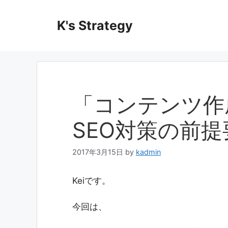
コ
ン
K's Strategy
テ
ン
ツ
へ
ス
キ
「コンテンツ作
ッ
プ
SEO対策の前
2017年3月15日
by
kadmin
Keiです。
今回は、