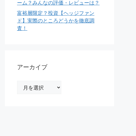
ーム？みんなの評価・レビューは？
富裕層限定？投資【ヘッジファン
ド】実際のところどうかを徹底調
査！
アーカイブ
ア
ー
カ
イ
ブ