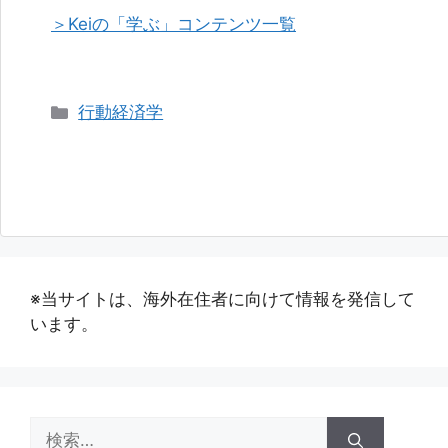
＞Keiの「学ぶ」コンテンツ一覧
カ
行動経済学
テ
ゴ
リ
ー
※当サイトは、海外在住者に向けて情報を発信して
います。
検