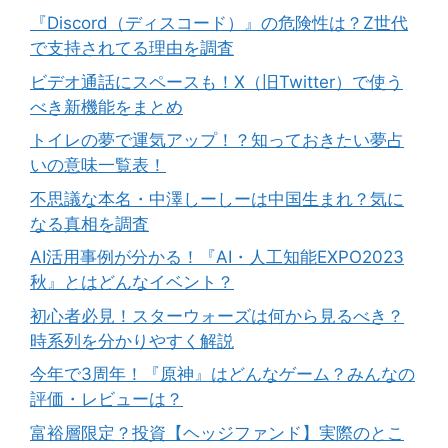
『Discord（ディスコード）』の危険性は？Z世代
で支持されてる理由を調査
ビデオ通話にスペースも！X（旧Twitter）で使う
べき新機能をまとめ
トイレの夢で運気アップ！？知っておきたい夢占
いの意味一覧表！
不思議な本名・中澤しーしーは中国生まれ？気に
なる真相を調査
AI活用事例が分かる！『AI・人工知能EXPO2023
秋』とはどんなイベント？
初心者必見！スターウォーズは何から見るべき？
時系列を分かりやすく解説
今年で3周年！『原神』はどんなゲーム？みんなの
評価・レビューは？
富裕層限定？投資【ヘッジファンド】実際のとこ