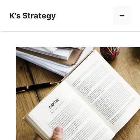
コ
ン
K's Strategy
メ
テ
ン
ニ
ツ
へ
ス
ュ
キ
ッ
ー
プ