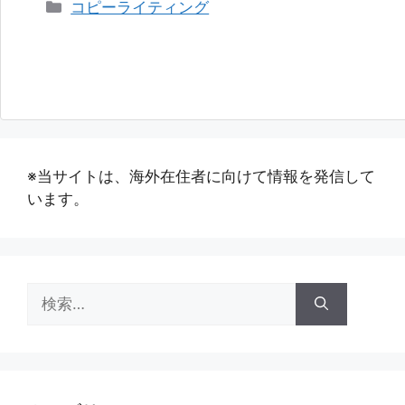
カ
コピーライティング
テ
ゴ
リ
ー
※当サイトは、海外在住者に向けて情報を発信して
います。
検
索: