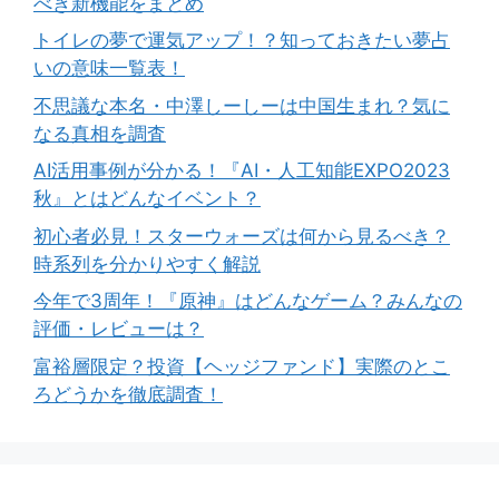
べき新機能をまとめ
トイレの夢で運気アップ！？知っておきたい夢占
いの意味一覧表！
不思議な本名・中澤しーしーは中国生まれ？気に
なる真相を調査
AI活用事例が分かる！『AI・人工知能EXPO2023
秋』とはどんなイベント？
初心者必見！スターウォーズは何から見るべき？
時系列を分かりやすく解説
今年で3周年！『原神』はどんなゲーム？みんなの
評価・レビューは？
富裕層限定？投資【ヘッジファンド】実際のとこ
ろどうかを徹底調査！