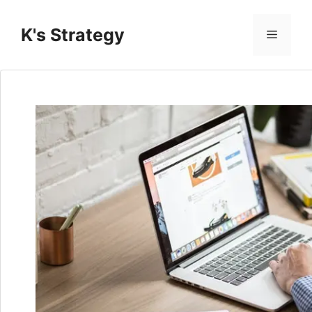
コ
ン
K's Strategy
メ
テ
ン
ニ
ツ
へ
ス
ュ
キ
ッ
ー
プ