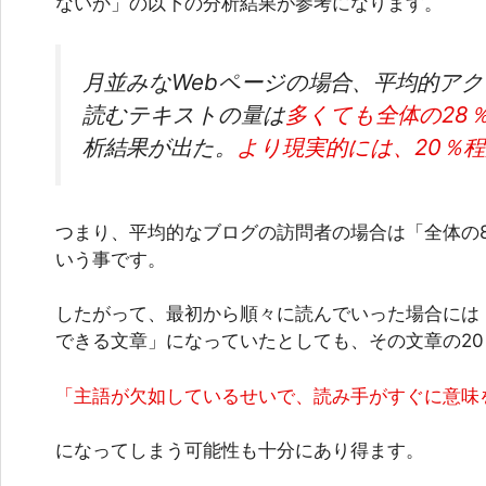
ないか」の以下の分析結果が参考になります。
月並みなWebページの場合、平均的ア
読むテキストの量は
多くても全体の28
析結果が出た。
より現実的には、20％程
つまり、平均的なブログの訪問者の場合は
「全体の
いう事です。
したがって、最初から順々に読んでいった場合には
できる文章」になっていたとしても、その文章の2
「主語が欠如しているせいで、読み手がすぐに意味
になってしまう可能性も十分にあり得ます。