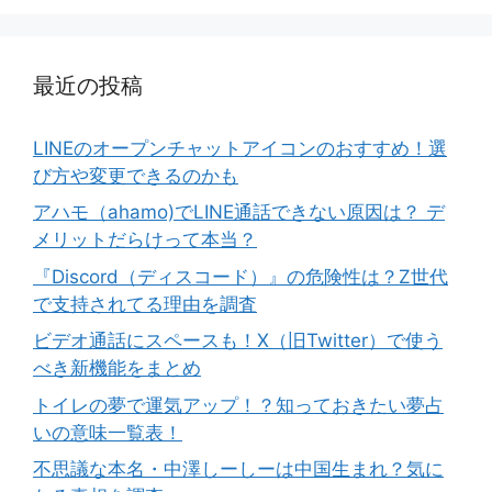
最近の投稿
LINEのオープンチャットアイコンのおすすめ！選
び方や変更できるのかも
アハモ（ahamo)でLINE通話できない原因は？ デ
メリットだらけって本当？
『Discord（ディスコード）』の危険性は？Z世代
で支持されてる理由を調査
ビデオ通話にスペースも！X（旧Twitter）で使う
べき新機能をまとめ
トイレの夢で運気アップ！？知っておきたい夢占
いの意味一覧表！
不思議な本名・中澤しーしーは中国生まれ？気に