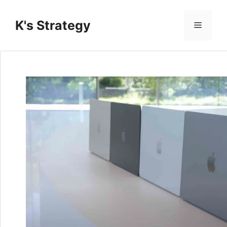
コ
ン
K's Strategy
メ
テ
ン
ニ
ツ
へ
ス
ュ
キ
ッ
ー
プ