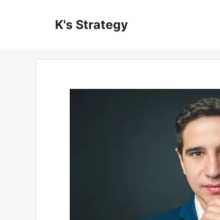
コ
ン
K's Strategy
テ
ン
ツ
へ
ス
キ
ッ
プ