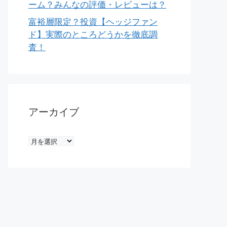
ーム？みんなの評価・レビューは？
富裕層限定？投資【ヘッジファン
ド】実際のところどうかを徹底調
査！
アーカイブ
ア
ー
カ
イ
ブ