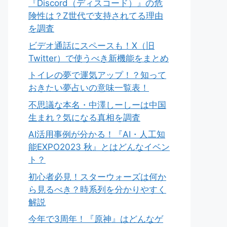
『Discord（ディスコード）』の危
険性は？Z世代で支持されてる理由
を調査
ビデオ通話にスペースも！X（旧
Twitter）で使うべき新機能をまとめ
トイレの夢で運気アップ！？知って
おきたい夢占いの意味一覧表！
不思議な本名・中澤しーしーは中国
生まれ？気になる真相を調査
AI活用事例が分かる！『AI・人工知
能EXPO2023 秋』とはどんなイベン
ト？
初心者必見！スターウォーズは何か
ら見るべき？時系列を分かりやすく
解説
今年で3周年！『原神』はどんなゲ