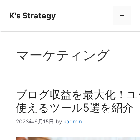
コ
ン
K's Strategy
メ
テ
ン
ニ
ツ
へ
マーケティング
ス
ュ
キ
ッ
ー
プ
ブログ収益を最大化！ユ
使えるツール5選を紹介
2023年6月15日
by
kadmin