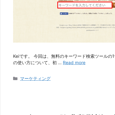
Keiです。 今回は、無料のキーワード検索ツールの1つで
の使い方について、初 …
Read more
カ
マーケティング
テ
ゴ
リ
ー