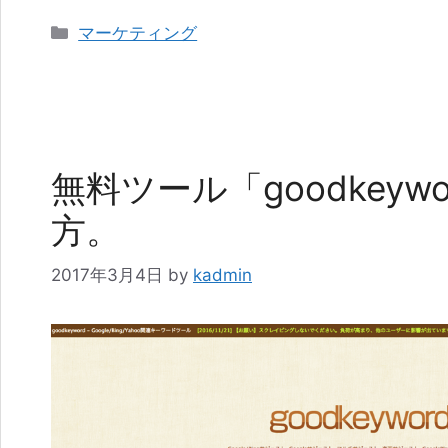
カ
マーケティング
テ
ゴ
リ
ー
無料ツール「goodkeyw
方。
2017年3月4日
by
kadmin