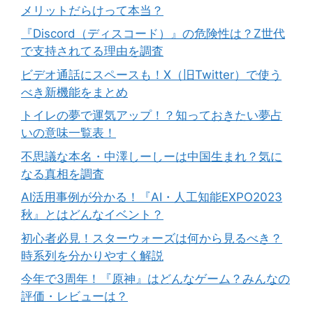
メリットだらけって本当？
『Discord（ディスコード）』の危険性は？Z世代
で支持されてる理由を調査
ビデオ通話にスペースも！X（旧Twitter）で使う
べき新機能をまとめ
トイレの夢で運気アップ！？知っておきたい夢占
いの意味一覧表！
不思議な本名・中澤しーしーは中国生まれ？気に
なる真相を調査
AI活用事例が分かる！『AI・人工知能EXPO2023
秋』とはどんなイベント？
初心者必見！スターウォーズは何から見るべき？
時系列を分かりやすく解説
今年で3周年！『原神』はどんなゲーム？みんなの
評価・レビューは？