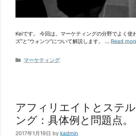
Keiです。 今回は、マーケティングの分野でよく使
ズ”と“ウォンツ”について解説します。 …
Read mor
カ
マーケティング
テ
ゴ
リ
ー
アフィリエイトとステル
ング：具体例と問題点。
2017年1月19日
by
kadmin