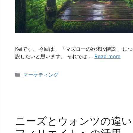
Keiです。 今回は、 「マズローの欲求段階説」 
説したいと思います。 それでは …
Read more
カ
マーケティング
テ
ゴ
リ
ー
ニーズとウォンツの違い