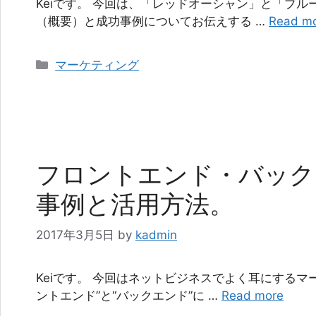
Keiです。 今回は、「レッドオーシャン」と「ブ
（概要）と成功事例についてお伝えする …
Read m
カ
マーケティング
テ
ゴ
リ
ー
フロントエンド・バック
事例と活用方法。
2017年3月5日
by
kadmin
Keiです。 今回はネットビジネスでよく耳にするマ
ントエンド”と“バックエンド”に …
Read more